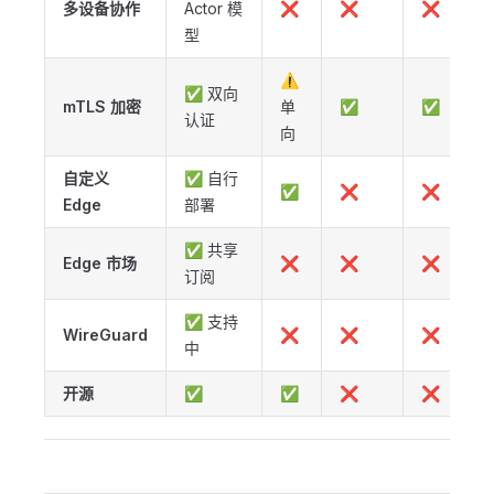
多设备协作
Actor 模
❌
❌
❌
型
⚠️
✅ 双向
mTLS 加密
单
✅
✅
认证
向
自定义
✅ 自行
✅
❌
❌
Edge
部署
✅ 共享
Edge 市场
❌
❌
❌
订阅
✅ 支持
WireGuard
❌
❌
❌
中
开源
✅
✅
❌
❌