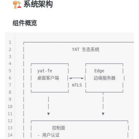
🏗️ 系统架构
组件概览
1
┌──────────────────────────────────────────────
2
│                   YAT 生态系统                
3
│                                              
4
│  ┌──────────────┐      ┌──────────────┐      
5
│  │  yat-fe      │      │   Edge       │      
6
│  │  桌面客户端   │◄────►│   边缘服务器   |      
7
│  │              │ mTLS │              │      
8
│  └──────────────┘      └──────┬───────┘      
9
│         │                     │              
10
│         │                     │              
11
│         ▼                     ▼              
12
│  ┌──────────────────────────────────────┐    
13
│  │        控制面                         │    
14
│  │  - 用户认证                           │    