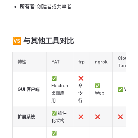
所有者
: 创建者或共享者
🆚 与其他工具对比
Cloudfla
特性
YAT
frp
ngrok
Tunnel
✅
❌
Electron
命
✅
GUI 客户端
✅ Web
桌面应
令
Web
用
行
✅ 插件
扩展系统
❌
❌
❌
化架构
✅