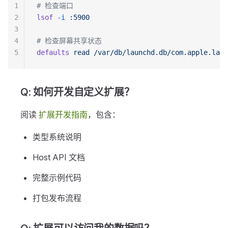
1
# 检查端口
2
lsof
 -i
 :5900
3
4
# 检查屏幕共享状态
5
defaults
 read
 /var/db/launchd.db/com.apple.laun
Q: 如何开发自定义扩展？
阅读
扩展开发指南
，包含：
类型系统说明
Host API 文档
完整示例代码
打包发布流程