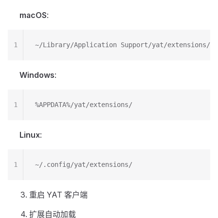
macOS
:
1
~/Library/Application Support/yat/extensions/
Windows
:
1
%APPDATA%/yat/extensions/
Linux
:
1
~/.config/yat/extensions/
重启 YAT 客户端
扩展自动加载