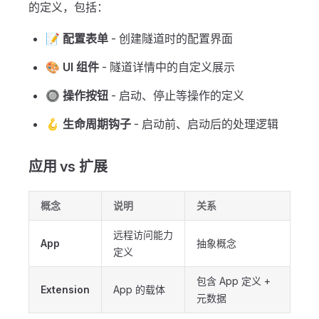
的定义，包括：
📝
配置表单
- 创建隧道时的配置界面
🎨
UI 组件
- 隧道详情中的自定义展示
🔘
操作按钮
- 启动、停止等操作的定义
🪝
生命周期钩子
- 启动前、启动后的处理逻辑
应用 vs 扩展
概念
说明
关系
远程访问能力
App
抽象概念
定义
包含 App 定义 +
Extension
App 的载体
元数据