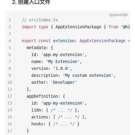
2. 创建入口文件
typescript
1
// src/index.ts
2
import
 type
 { AppExtensionPackage } 
from
 '@hilo
3
4
export
 const
 extension
:
 AppExtensionPackage
 =
 {
5
  metadata: {
6
    id: 
'app-my-extension'
,
7
    name: 
'My Extension'
,
8
    version: 
'1.0.0'
,
9
    description: 
'My custom extension'
,
10
    author: 
'Developer'
11
  },
12
  appDefinition: {
13
    id: 
'app-my-extension'
,
14
    i18n: { 
/* ... */
 },
15
    actions: [ 
/* ... */
 ],
16
    hooks: { 
/* ... */
 }
17
  }